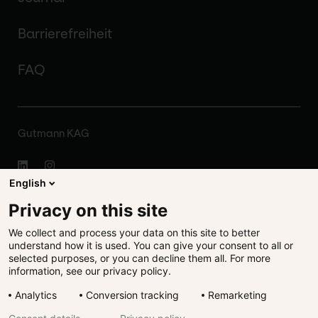
Barrierefreiheit
FAQ
Gutmann KAG
English
Impressum
Privacy on this site
We collect and process your data on this site to better
Disclaimer
understand how it is used. You can give your consent to all or
selected purposes, or you can decline them all. For more
Rechtliches
information, see our privacy policy.
Analytics
Conversion tracking
Remarketing
Datenschutz