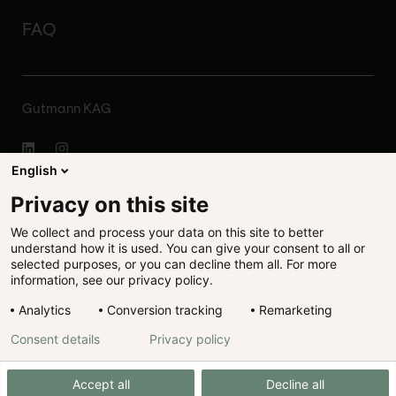
FAQ
Gutmann KAG
English
Impressum
Privacy on this site
We collect and process your data on this site to better
Disclaimer
understand how it is used. You can give your consent to all or
selected purposes, or you can decline them all. For more
Rechtliches
information, see our privacy policy.
Analytics
Conversion tracking
Remarketing
Datenschutz
Consent details
Privacy policy
Cookie Präferenzen
Accept all
Decline all