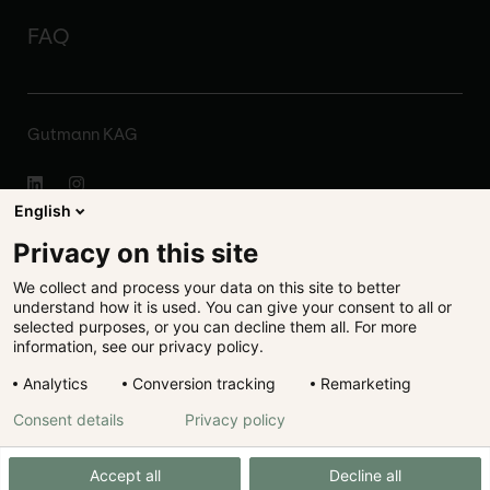
FAQ
Gutmann KAG
English
Impressum
Privacy on this site
We collect and process your data on this site to better
Disclaimer
understand how it is used. You can give your consent to all or
selected purposes, or you can decline them all. For more
Rechtliches
information, see our privacy policy.
Analytics
Conversion tracking
Remarketing
Datenschutz
Consent details
Privacy policy
Cookie Präferenzen
Accept all
Decline all