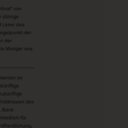
ival“ von
0-jährige
d Leser des
Angelpunkt der
n der
lie Munger aus
umenten ist
ukünftige
zukünftige
rhältnissen des
. Bank
ließlich für
öffentlichung,