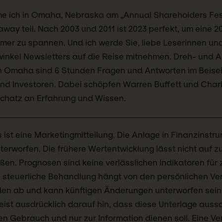
e ich in Omaha, Nebraska am „Annual Shareholders Fest
way teil. Nach 2003 und 2011 ist 2023 perfekt, um eine 2
r zu spannen. Und ich werde Sie, liebe Leserinnen un
inkel Newsletters auf die Reise mitnehmen. Dreh- und 
 Omaha sind 6 Stunden Fragen und Antworten im Beisei
und Investoren. Dabei schöpfen Warren Buffett und Char
Schatz an Erfahrung und Wissen.
s ist eine Marketingmitteilung. Die Anlage in Finanzinstr
terworfen. Die frühere Wertentwicklung lässt nicht auf z
ßen. Prognosen sind keine verlässlichen Indikatoren für 
e steuerliche Behandlung hängt von den persönlichen Ve
den ab und kann künftigen Änderungen unterworfen sein
st ausdrücklich darauf hin, dass diese Unterlage aussch
n Gebrauch und nur zur Information dienen soll. Eine Ver