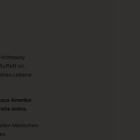
e Hathaway
Buffett an.
seines Lebens.
 aus Amerika
eits online.
ichsten Menschen
des