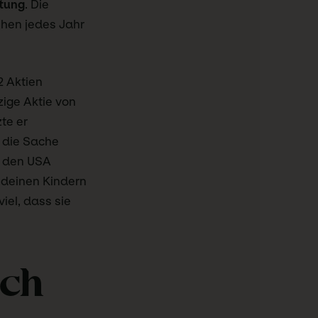
ftung
. Die
ehen jedes Jahr
2 Aktien
zige Aktie von
te er
 die Sache
in den USA
e deinen Kindern
iel, dass sie
ich