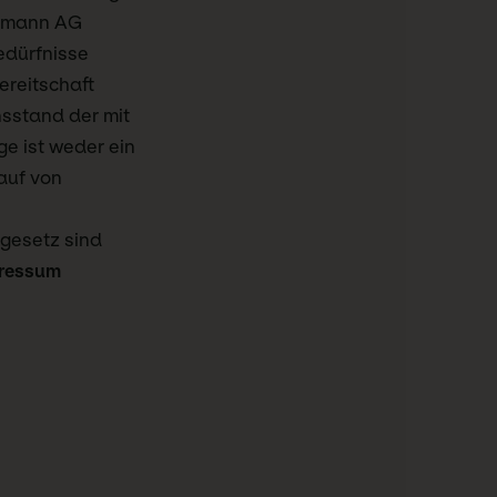
utmann AG
Bedürfnisse
ereitschaft
nsstand der mit
e ist weder ein
auf von
gesetz sind
ressum