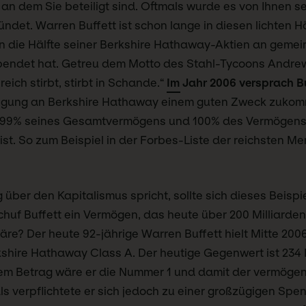
n dem Sie beteiligt sind. Oftmals wurde es von Ihnen se
ndet. Warren Buffett ist schon lange in diesen lichten 
n die Hälfte seiner Berkshire Hathaway-Aktien an gemei
pendet hat. Getreu dem Motto des Stahl-Tycoons Andre
eich stirbt, stirbt in Schande.“
Im Jahr 2006 versprach B
igung an Berkshire Hathaway einem guten Zweck zukom
t 99% seines Gesamtvermögens und 100% des Vermögens
ist. So zum Beispiel in der Forbes-Liste der reichsten M
über den Kapitalismus spricht, sollte sich dieses Beisp
huf Buffett ein Vermögen, das heute über 200 Milliarden
re? Der heute 92-jährige Warren Buffett hielt Mitte 200
kshire Hathaway Class A. Der heutige Gegenwert ist 234 
esem Betrag wäre er die Nummer 1 und damit der vermög
ls verpflichtete er sich jedoch zu einer großzügigen Sp