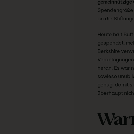
gemeinnützige 
Spendengröße w
an die Stiftun
Heute hält Buff
gespendet, mehr
Berkshire verwe
Veranlagungen 
heran. Es war n
sowieso unüblic
genug, damit si
überhaupt nich
Warr