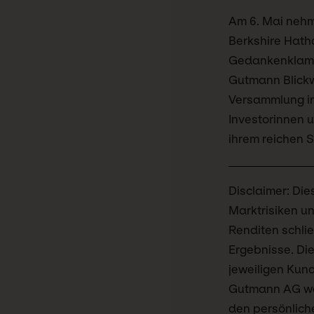
Am 6. Mai nehm
Berkshire Hatha
Gedankenklamme
Gutmann Blickw
Versammlung in
Investorinnen 
ihrem reichen 
Disclaimer: Die
Marktrisiken un
Renditen schlie
Ergebnisse. Di
jeweiligen Kun
Gutmann AG wei
den persönliche