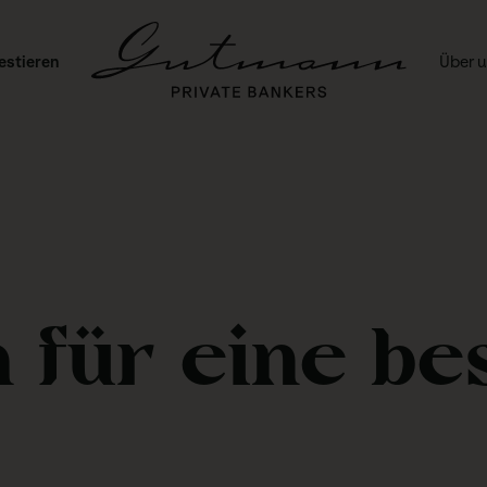
estieren
Über 
 für eine be