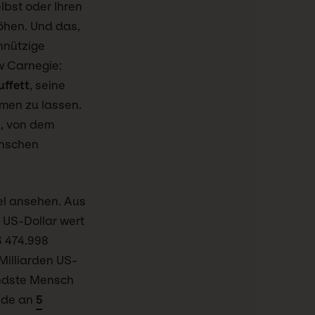
lbst oder Ihren
Höhen. Und das,
nnützige
w Carnegie:
uffett
, seine
men zu lassen.
, von dem
enschen
iel ansehen. Aus
 US-Dollar wert
6 474.998
Milliarden US-
endste Mensch
ende an
5