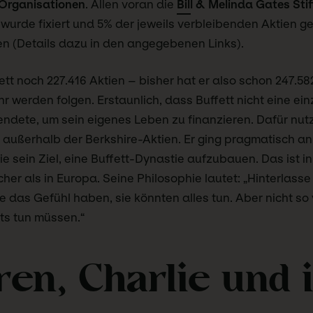
Organisationen
. Allen voran die
Bill & Melinda Gates Sti
urde fixiert und 5% der jeweils verbleibenden Aktien g
gen (Details dazu in den angegebenen Links).
ett noch 227.416 Aktien – bisher hat er also schon 247.58
 werden folgen. Erstaunlich, dass Buffett nicht eine ein
ndete, um sein eigenes Leben zu finanzieren. Dafür nutz
außerhalb der Berkshire-Aktien. Er ging pragmatisch an
ie sein Ziel, eine Buffett-Dynastie aufzubauen. Das ist 
her als in Europa. Seine Philosophie lautet: „Hinterlass
e das Gefühl haben, sie könnten alles tun. Aber nicht so v
ts tun müssen.“
en, Charlie und 