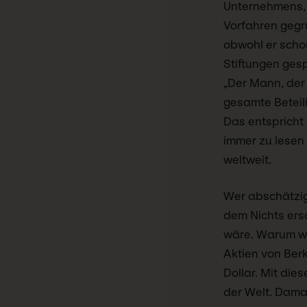
Unternehmens, a
Vorfahren gegrü
obwohl er scho
Stiftungen ges
„Der Mann, der r
gesamte Beteil
Das entsprich
immer zu lesen 
weltweit.
Wer abschätzig 
dem Nichts ersc
wäre. Warum wä
Aktien von Ber
Dollar. Mit di
der Welt. Dama