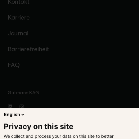
Kontakt
Karriere
Journal
Barrierefreiheit
FAQ
Gutmann KAG
English
Impressum
Privacy on this site
We collect and process your data on this site to better
Disclaimer