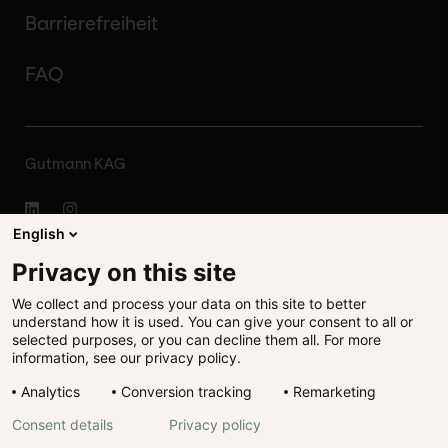
Barrierefreiheit
FAQ
Gutmann KAG
English
Impressum
Privacy on this site
We collect and process your data on this site to better
Disclaimer
understand how it is used. You can give your consent to all or
selected purposes, or you can decline them all. For more
Rechtliches
information, see our privacy policy.
Analytics
Conversion tracking
Remarketing
Datenschutz
Consent details
Privacy policy