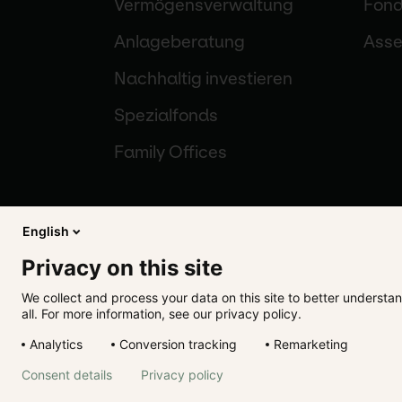
Vermögensverwaltung
Fond
Anlageberatung
Ass
Nachhaltig investieren
Spezialfonds
Family Offices
English
Privacy on this site
We collect and process your data on this site to better understan
Gutmann KAG
all. For more information, see our privacy policy.
Analytics
Conversion tracking
Remarketing
Impressum
Disclaimer
Rechtli
Consent details
Privacy policy