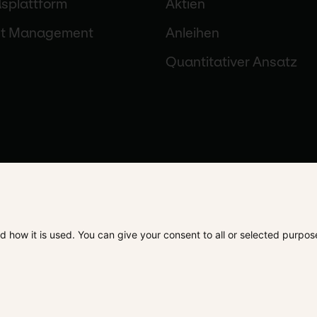
splattform
Aktien
et Management
Anleihen
Quantitativer Ansatz
d how it is used. You can give your consent to all or selected purpo
ches
Datenschutz
Cookie Präferenzen
Pub